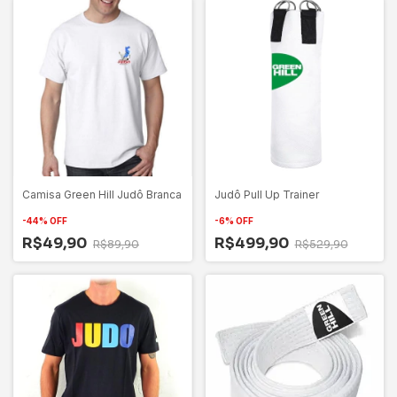
Camisa Green Hill Judô Branca
Judô Pull Up Trainer
-
44
%
OFF
-
6
%
OFF
R$49,90
R$499,90
R$89,90
R$529,90