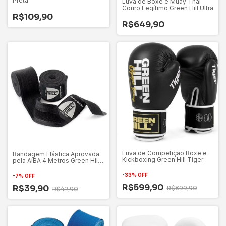
Preta
Luva de Boxe e Muay Thai
Couro Legítimo Green Hill Ultra
R$109,90
R$649,90
Luva de Competição Boxe e
Bandagem Elástica Aprovada
Kickboxing Green Hill Tiger
pela AIBA 4 Metros Green Hill
Preta
-
33
%
OFF
-
7
%
OFF
R$599,90
R$39,90
R$899,90
R$42,90