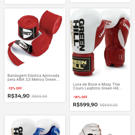
Bandagem Elástica Aprovada
pela AIBA 3,5 Metros Green
Hill Vermelha
Luva de Boxe e Muay Thai
Couro Legítimo Green Hill
-
13
%
OFF
Legend
R$34,90
R$39,90
-
14
%
OFF
R$599,90
R$699,90