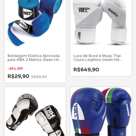
Bandagem Elástica Aprovada
Luva de Boxe e Muay Thai
pela AIBA 3 Metros Green Hill
Couro Legítimo Green Hill
Azul
Aurora
R$649,90
-
25
%
OFF
R$29,90
R$39,90