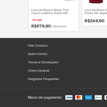
 Muay Thai
Luva de Boxe e Muay Thai
Luva de Boxe e
ar Preta
Couro Legítimo Green Hill
Green Hill Jagu
Power
R$249,90
-
11
%
OFF
R$579,90
R$649,90
Fale Conosco
Quem Somos
Trocas e Devoluções
Como Comprar
Perguntas Frequentes
Meios de pagamento