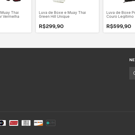
 Muay Thai
Luva de Boxe e Muay Thai
Luva de Boxe Pr
ar Vermelha
Green Hill Unique
Couro Legítimo 
Eyes
R$299,90
R$599,90
NE