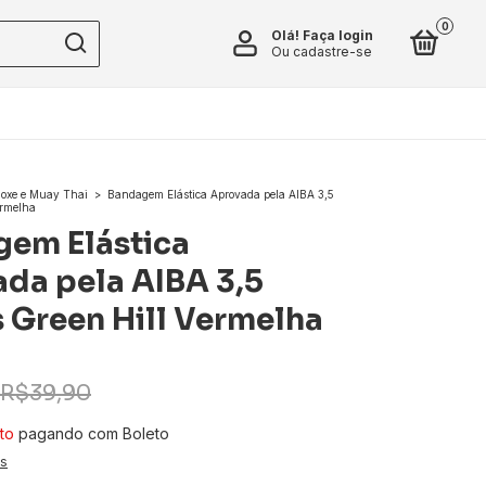
0
Olá!
Faça login
Ou cadastre-se
oxe e Muay Thai
>
Bandagem Elástica Aprovada pela AIBA 3,5
ermelha
em Elástica
da pela AIBA 3,5
 Green Hill Vermelha
R$39,90
to
pagando com Boleto
es