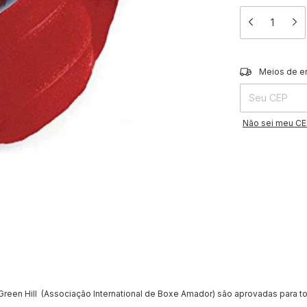
Entregas para o 
Meios de e
Não sei meu C
Green Hill (Associação International de Boxe Amador) são aprovadas para t