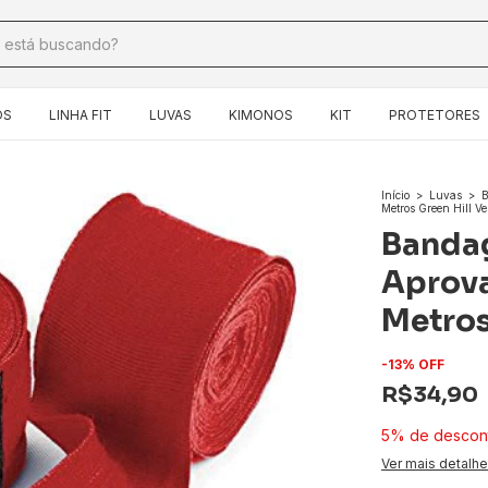
OS
LINHA FIT
LUVAS
KIMONOS
KIT
PROTETORES
Início
>
Luvas
>
B
Metros Green Hill V
Bandag
Aprova
Metros
-
13
%
OFF
R$34,90
5% de descon
Ver mais detalh